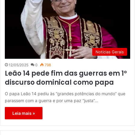
Notícias Gerais
12/05/2025
0
798
Leão 14 pede fim das guerras em 1°
discurso dominical como papa
O papa Leão 14 pediu às “grandes potências do mundo” que
parassem com a guerra e por uma paz “justa”…
Leia mais »