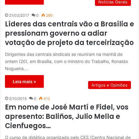
Notícias Gerais
21/03/2017
0
290
Líderes das centrais vão a Brasília e
pressionam governo a adiar
votação de projeto da terceirização
Dirigentes das centrais sindicais se reuniram na manhã de
ontem (20), em Brasília, com o ministro do Trabalho, Ronaldo
Nogueira.…
Leia mais »
Artigos e Opiniões
2/10/2015
0
412
Em nome de José Martí e Fidel, vos
apresento: Baliños, Julio Mella e
Cienfuegos…
O curso de didática organizado pelo CES (Centro Nacional de