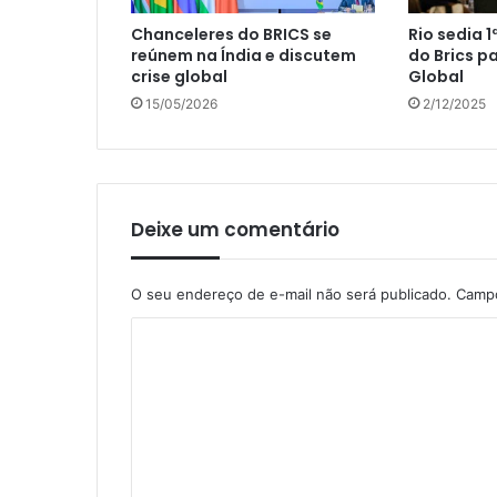
Chanceleres do BRICS se
Rio sedia 
reúnem na Índia e discutem
do Brics p
crise global
Global
15/05/2026
2/12/2025
Deixe um comentário
O seu endereço de e-mail não será publicado.
Campo
C
o
m
e
n