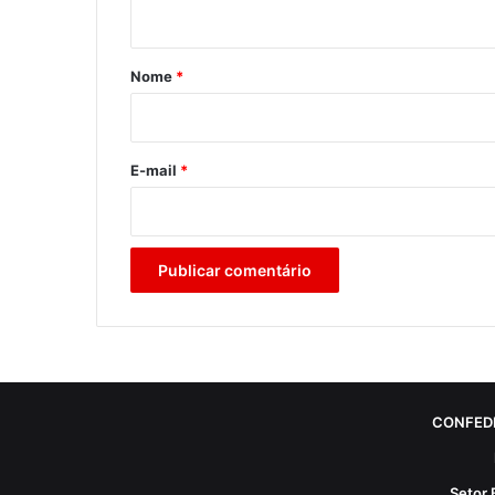
t
á
r
Nome
*
i
o
*
E-mail
*
CONFED
Setor 