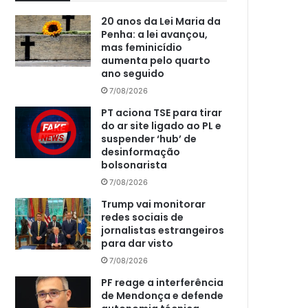
20 anos da Lei Maria da
Penha: a lei avançou,
mas feminicídio
aumenta pelo quarto
ano seguido
7/08/2026
PT aciona TSE para tirar
do ar site ligado ao PL e
suspender ‘hub’ de
desinformação
bolsonarista
7/08/2026
Trump vai monitorar
redes sociais de
jornalistas estrangeiros
para dar visto
7/08/2026
PF reage a interferência
de Mendonça e defende