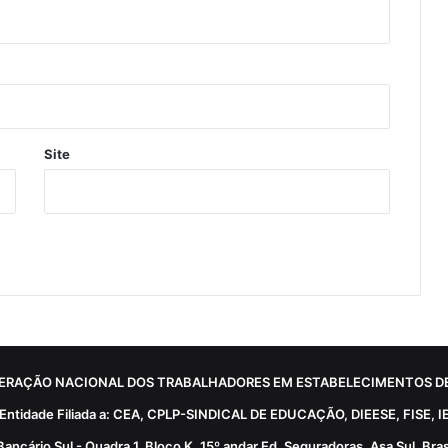
Site
ERAÇÃO NACIONAL DOS TRABALHADORES EM ESTABELECIMENTOS DE
Entidade Filiada a: CEA, CPLP-SINDICAL DE EDUCAÇÃO, DIEESE, FISE, I
Bancário Sul - Quadra 1, Bloco K, 15º andar Ed. Seguradoras, Asa Sul, Brasí