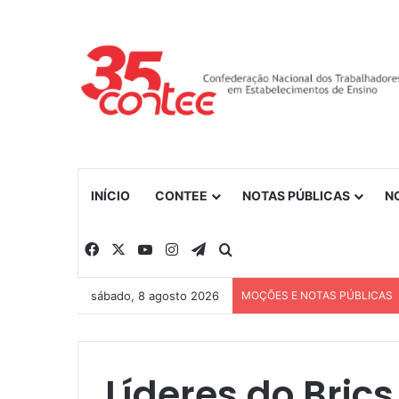
INÍCIO
CONTEE
NOTAS PÚBLICAS
N
Facebook
X
YouTube
Instagram
Telegram
Procurar por
sábado, 8 agosto 2026
MOÇÕES E NOTAS PÚBLICAS
Líderes do Brics