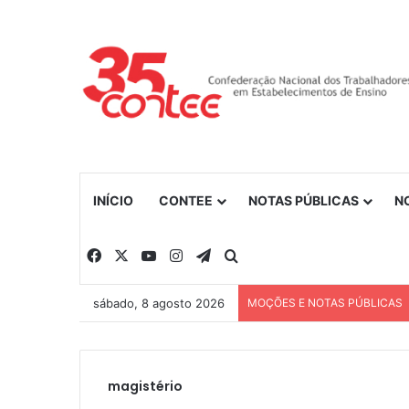
INÍCIO
CONTEE
NOTAS PÚBLICAS
N
Facebook
X
YouTube
Instagram
Telegram
Procurar por
sábado, 8 agosto 2026
MOÇÕES E NOTAS PÚBLICAS
magistério