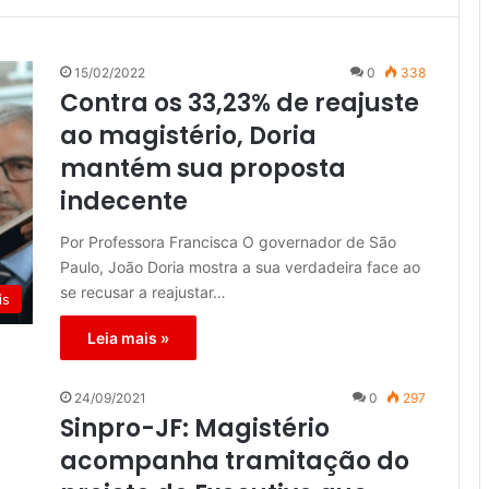
15/02/2022
0
338
Contra os 33,23% de reajuste
ao magistério, Doria
mantém sua proposta
indecente
Por Professora Francisca O governador de São
Paulo, João Doria mostra a sua verdadeira face ao
se recusar a reajustar…
is
Leia mais »
24/09/2021
0
297
Sinpro-JF: Magistério
acompanha tramitação do