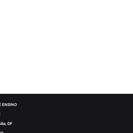
 ENSINO
E
lia, DF