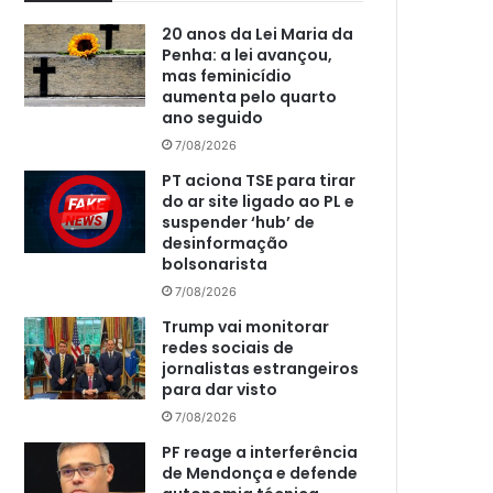
20 anos da Lei Maria da
Penha: a lei avançou,
mas feminicídio
aumenta pelo quarto
ano seguido
7/08/2026
PT aciona TSE para tirar
do ar site ligado ao PL e
suspender ‘hub’ de
desinformação
bolsonarista
7/08/2026
Trump vai monitorar
redes sociais de
jornalistas estrangeiros
para dar visto
7/08/2026
PF reage a interferência
de Mendonça e defende