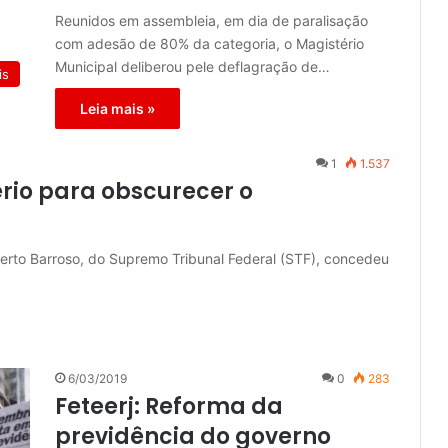
Reunidos em assembleia, em dia de paralisação
com adesão de 80% da categoria, o Magistério
Municipal deliberou pele deflagração de…
is
Leia mais »
1
1.537
rio para obscurecer o
berto Barroso, do Supremo Tribunal Federal (STF), concedeu
6/03/2019
0
283
Feteerj: Reforma da
previdência do governo