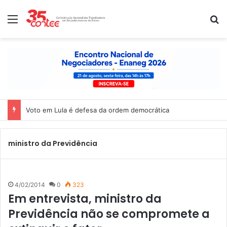
Menu
P
Voto em Lula é defesa da ordem democrática
ministro da Previdência
4/02/2014
0
323
Em entrevista, ministro da
Previdência não se compromete a