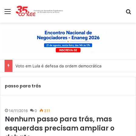
Menu
P
Voto em Lula é defesa da ordem democrática
passo para trás
14/11/2016
0
311
Nenhum passo para trás, mas
esquerdas precisam ampliar o