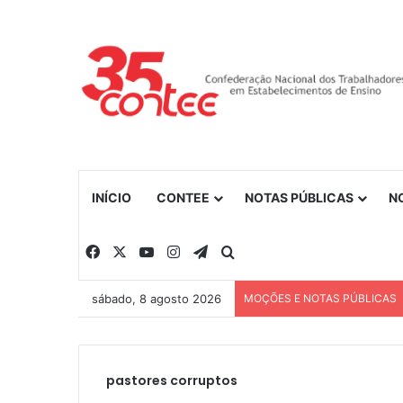
INÍCIO
CONTEE
NOTAS PÚBLICAS
N
Facebook
X
YouTube
Instagram
Telegram
Procurar por
sábado, 8 agosto 2026
MOÇÕES E NOTAS PÚBLICAS
pastores corruptos