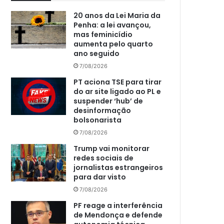
20 anos da Lei Maria da
Penha: a lei avançou,
mas feminicídio
aumenta pelo quarto
ano seguido
7/08/2026
PT aciona TSE para tirar
do ar site ligado ao PL e
suspender ‘hub’ de
desinformação
bolsonarista
7/08/2026
Trump vai monitorar
redes sociais de
jornalistas estrangeiros
para dar visto
7/08/2026
PF reage a interferência
de Mendonça e defende