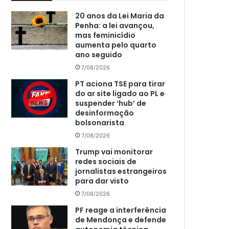
20 anos da Lei Maria da
Penha: a lei avançou,
mas feminicídio
aumenta pelo quarto
ano seguido
7/08/2026
PT aciona TSE para tirar
do ar site ligado ao PL e
suspender ‘hub’ de
desinformação
bolsonarista
7/08/2026
Trump vai monitorar
redes sociais de
jornalistas estrangeiros
para dar visto
7/08/2026
PF reage a interferência
de Mendonça e defende