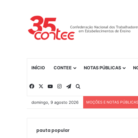
INÍCIO
CONTEE
NOTAS PÚBLICAS
N
Facebook
X
YouTube
Instagram
Telegram
Procurar por
domingo, 9 agosto 2026
MOÇÕES E NOTAS PÚBLICA
pauta popular