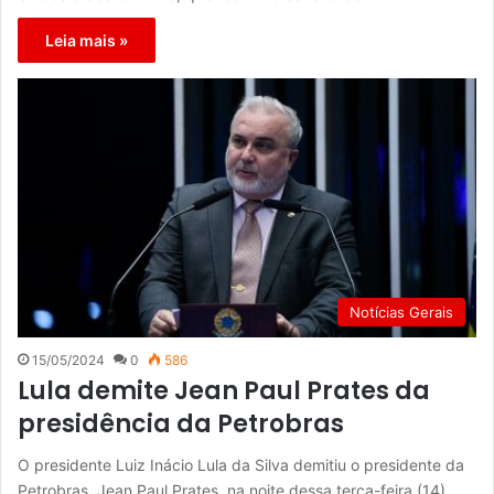
Leia mais »
Notícias Gerais
15/05/2024
0
586
Lula demite Jean Paul Prates da
presidência da Petrobras
O presidente Luiz Inácio Lula da Silva demitiu o presidente da
Petrobras, Jean Paul Prates, na noite dessa terça-feira (14).…