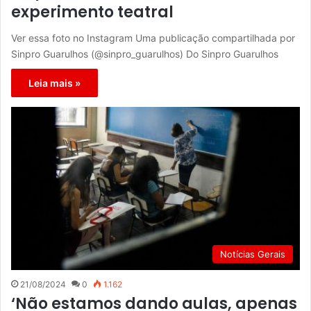
experimento teatral
Ver essa foto no Instagram Uma publicação compartilhada por
Sinpro Guarulhos (@sinpro_guarulhos) Do Sinpro Guarulhos
Leia mais »
Notícias Gerais
21/08/2024
0
1.162
‘Não estamos dando aulas, apenas