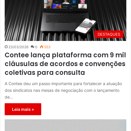
DESTAQUES
23/03/2026
0
553
Contee lança plataforma com 9 mil
cláusulas de acordos e convenções
coletivas para consulta
A Contee deu um passo importante para fortalecer a atuação
dos sindicatos nas mesas de negociação com o lançamento
de…
Leia mais »