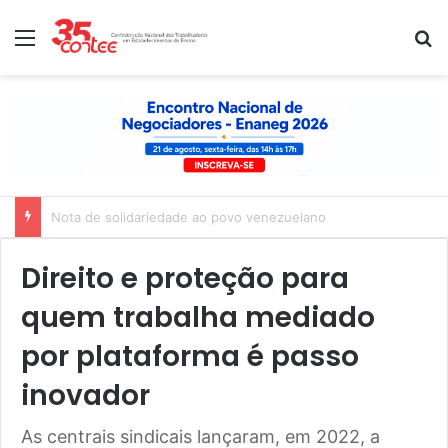
Menu
P
Nota de solidariedade ao povo venezuelano
Direito e proteção para
quem trabalha mediado
por plataforma é passo
inovador
As centrais sindicais lançaram, em 2022, a