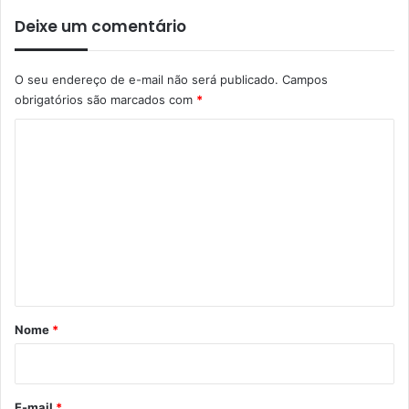
Deixe um comentário
O seu endereço de e-mail não será publicado.
Campos
obrigatórios são marcados com
*
C
o
m
e
n
t
á
r
Nome
*
i
o
*
E-mail
*