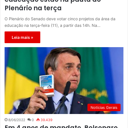
Plenário na terça
O Plenário do Senado deve votar cinco projetos da área da
educação na terça-feira (11), a partir das 14h. Na…
Leia mais »
Notícias Gerais
8/06/2022
0
39.439
Em 4 anos de mandato, Bolsonaro