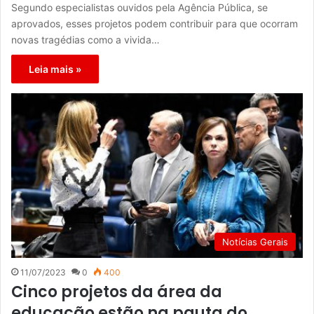
Segundo especialistas ouvidos pela Agência Pública, se
aprovados, esses projetos podem contribuir para que ocorram
novas tragédias como a vivida…
Leia mais »
Notícias Gerais
11/07/2023
0
400
Cinco projetos da área da
educação estão na pauta do