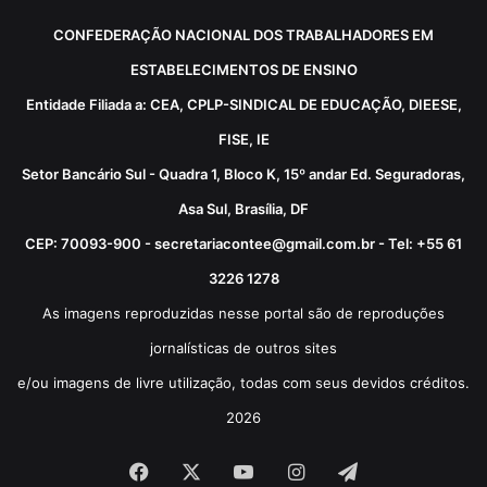
CONFEDERAÇÃO NACIONAL DOS TRABALHADORES EM
ESTABELECIMENTOS DE ENSINO
Entidade Filiada a: CEA, CPLP-SINDICAL DE EDUCAÇÃO, DIEESE,
FISE, IE
Setor Bancário Sul - Quadra 1, Bloco K, 15º andar Ed. Seguradoras,
Asa Sul, Brasília, DF
CEP: 70093-900 - secretariacontee@gmail.com.br - Tel: +55 61
3226 1278
As imagens reproduzidas nesse portal são de reproduções
jornalísticas de outros sites
e/ou imagens de livre utilização, todas com seus devidos créditos.
2026
Facebook
X
YouTube
Instagram
Telegram