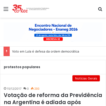
Menu
P
Voto em Lula é defesa da ordem democrática
protestos populares
Notícias Gerais
15/12/2017
0
293
Votação de reforma da Previdência
na Argentina é adiada após