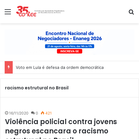
Menu
P
Voto em Lula é defesa da ordem democrática
racismo estrutural no Brasil
16/11/2020
0
421
Violência policial contra jovens
negros escancara o racismo