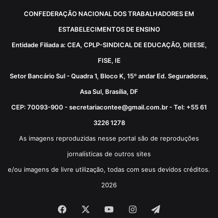
CONFEDERAÇÃO NACIONAL DOS TRABALHADORES EM
ESTABELECIMENTOS DE ENSINO
Entidade Filiada a: CEA, CPLP-SINDICAL DE EDUCAÇÃO, DIEESE,
FISE, IE
Setor Bancário Sul - Quadra 1, Bloco K, 15º andar Ed. Seguradoras,
Asa Sul, Brasília, DF
CEP: 70093-900 - secretariacontee@gmail.com.br - Tel: +55 61
3226 1278
As imagens reproduzidas nesse portal são de reproduções
jornalísticas de outros sites
e/ou imagens de livre utilização, todas com seus devidos créditos.
2026
Facebook
X
YouTube
Instagram
Telegram