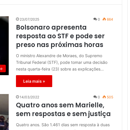
23/07/2025
0
664
Bolsonaro apresenta
resposta ao STF e pode ser
preso nas próximas horas
O ministro Alexandre de Moraes, do Supremo
Tribunal Federal (STF), pode tomar uma decisão
de
nesta quarta-feira (23) sobre as explicações…
Leia mais »
14/03/2022
0
505
Quatro anos sem Marielle,
sem respostas e sem justiça
Quatro anos. São 1.461 dias sem resposta à duas