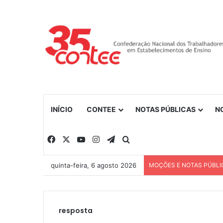
INÍCIO
CONTEE
NOTAS PÚBLICAS
N
Facebook
X
YouTube
Instagram
Telegram
Procurar por
quinta-feira, 6 agosto 2026
MOÇÕES E NOTAS PÚBLI
resposta