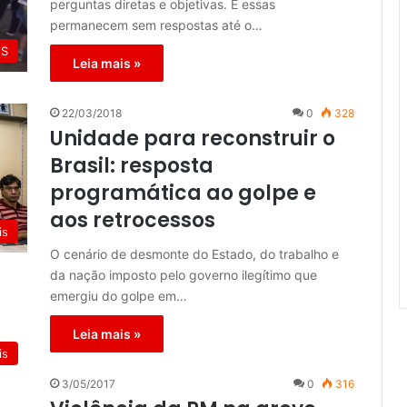
perguntas diretas e objetivas. E essas
permanecem sem respostas até o…
ES
Leia mais »
22/03/2018
0
328
Unidade para reconstruir o
Brasil: resposta
programática ao golpe e
aos retrocessos
is
O cenário de desmonte do Estado, do trabalho e
da nação imposto pelo governo ilegítimo que
emergiu do golpe em…
Leia mais »
is
3/05/2017
0
316