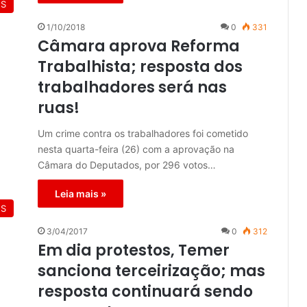
ES
1/10/2018
0
331
Câmara aprova Reforma
Trabalhista; resposta dos
trabalhadores será nas
ruas!
Um crime contra os trabalhadores foi cometido
nesta quarta-feira (26) com a aprovação na
Câmara do Deputados, por 296 votos…
Leia mais »
ES
3/04/2017
0
312
Em dia protestos, Temer
sanciona terceirização; mas
resposta continuará sendo