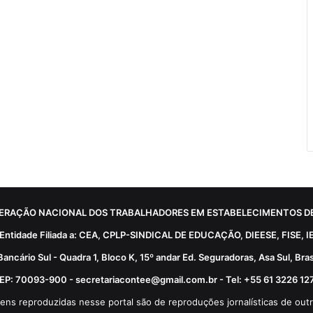
ERAÇÃO NACIONAL DOS TRABALHADORES EM ESTABELECIMENTOS DE
Entidade Filiada a: CEA, CPLP-SINDICAL DE EDUCAÇÃO, DIEESE, FISE, I
Bancário Sul - Quadra 1, Bloco K, 15º andar Ed. Seguradoras, Asa Sul, Brasí
EP: 70093-900 - secretariacontee@gmail.com.br - Tel: +55 61 3226 12
ens reproduzidas nesse portal são de reproduções jornalísticas de outr