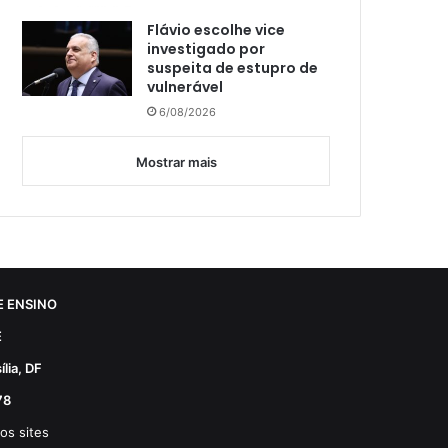
Flávio escolhe vice
investigado por
suspeita de estupro de
vulnerável
6/08/2026
Mostrar mais
 ENSINO
E
lia, DF
78
os sites