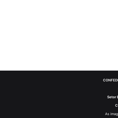
CONFED
Setor 
C
As imag