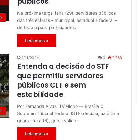
públicos
Na próxima terça-feira (29), servidores públicos
is
das três esferas – municipal, estadual e federal –
de todo o país, participarão…
Leia mais »
8/11/2024
0
7.769
Entenda a decisão do STF
que permitiu servidores
públicos CLT e sem
estabilidade
Por Fernanda Vivas, TV Globo — Brasília O
is
Supremo Tribunal Federal (STF) decidiu, na última
quarta-feira (6), que é válida…
Leia mais »