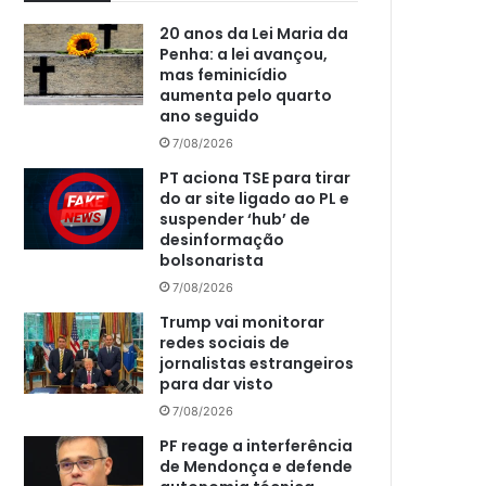
20 anos da Lei Maria da
Penha: a lei avançou,
mas feminicídio
aumenta pelo quarto
ano seguido
7/08/2026
PT aciona TSE para tirar
do ar site ligado ao PL e
suspender ‘hub’ de
desinformação
bolsonarista
7/08/2026
Trump vai monitorar
redes sociais de
jornalistas estrangeiros
para dar visto
7/08/2026
PF reage a interferência
de Mendonça e defende