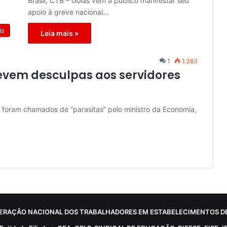
Brasil, CTB – Goiás vem a público manifestar seu
apoio à greve nacional…
is
Leia mais »
1
1.363
evem desculpas aos servidores
o foram chamados de “parasitas” pelo ministro da Economia,
ERAÇÃO NACIONAL DOS TRABALHADORES EM ESTABELECIMENTOS DE