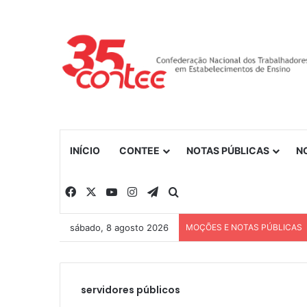
INÍCIO
CONTEE
NOTAS PÚBLICAS
N
Facebook
X
YouTube
Instagram
Telegram
Procurar por
sábado, 8 agosto 2026
MOÇÕES E NOTAS PÚBLICAS
servidores públicos