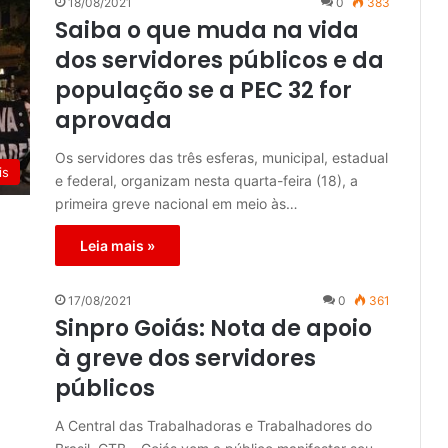
18/08/2021
0
383
Saiba o que muda na vida
dos servidores públicos e da
população se a PEC 32 for
aprovada
Os servidores das três esferas, municipal, estadual
is
e federal, organizam nesta quarta-feira (18), a
primeira greve nacional em meio às…
Leia mais »
17/08/2021
0
361
Sinpro Goiás: Nota de apoio
à greve dos servidores
públicos
A Central das Trabalhadoras e Trabalhadores do