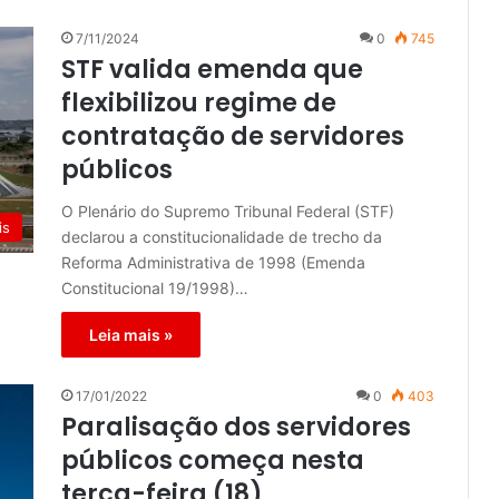
7/11/2024
0
745
STF valida emenda que
flexibilizou regime de
contratação de servidores
públicos
O Plenário do Supremo Tribunal Federal (STF)
is
declarou a constitucionalidade de trecho da
Reforma Administrativa de 1998 (Emenda
Constitucional 19/1998)…
Leia mais »
17/01/2022
0
403
Paralisação dos servidores
públicos começa nesta
terça-feira (18)