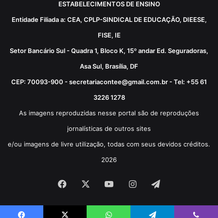
ESTABELECIMENTOS DE ENSINO
Entidade Filiada a: CEA, CPLP-SINDICAL DE EDUCAÇÃO, DIEESE,
FISE, IE
Setor Bancário Sul - Quadra 1, Bloco K, 15º andar Ed. Seguradoras,
Asa Sul, Brasília, DF
CEP: 70093-900 - secretariacontee@gmail.com.br - Tel: +55 61
3226 1278
As imagens reproduzidas nesse portal são de reproduções
jornalísticas de outros sites
e/ou imagens de livre utilização, todas com seus devidos créditos.
2026
Facebook
X
YouTube
Instagram
Telegram