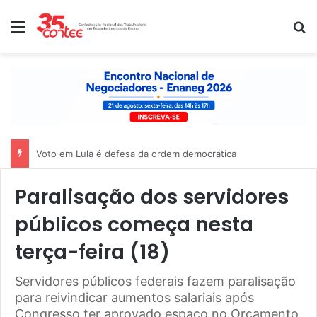
Menu
P
Nota de solidariedade ao povo venezuelano
Paralisação dos servidores
públicos começa nesta
terça-feira (18)
Servidores públicos federais fazem paralisação
para reivindicar aumentos salariais após
Congresso ter aprovado espaço no Orçamento