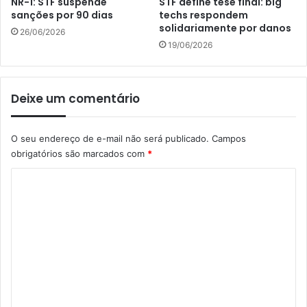
NR-1: STF suspende
STF define tese final: big
sanções por 90 dias
techs respondem
solidariamente por danos
26/06/2026
19/06/2026
Deixe um comentário
O seu endereço de e-mail não será publicado.
Campos
obrigatórios são marcados com
*
C
o
m
e
n
t
á