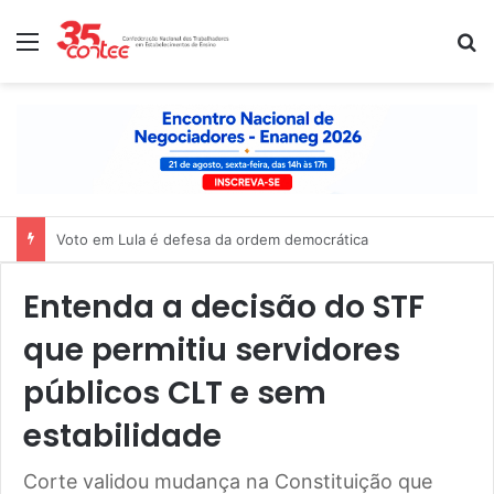
Menu
P
Nota de solidariedade ao povo venezuelano
Entenda a decisão do STF
que permitiu servidores
públicos CLT e sem
estabilidade
Corte validou mudança na Constituição que