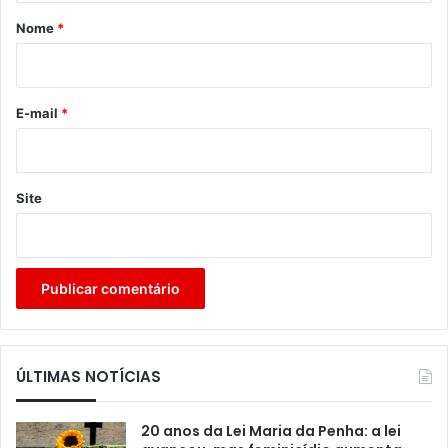
r
Nome
*
i
o
*
E-mail
*
Site
ÚLTIMAS NOTÍCIAS
20 anos da Lei Maria da Penha: a lei