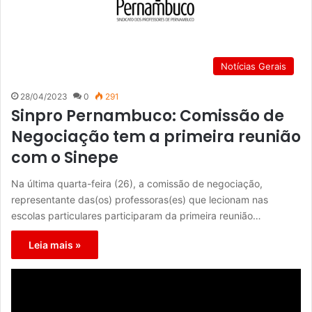
Notícias Gerais
28/04/2023
0
291
Sinpro Pernambuco: Comissão de
Negociação tem a primeira reunião
com o Sinepe
Na última quarta-feira (26), a comissão de negociação,
representante das(os) professoras(es) que lecionam nas
escolas particulares participaram da primeira reunião…
Leia mais »