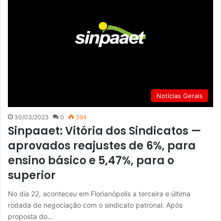
Notícias Gerais
30/03/2023
0
394
Sinpaaet: Vitória dos Sindicatos —
aprovados reajustes de 6%, para
ensino básico e 5,47%, para o
superior
No dia 22, aconteceu em Florianópolis a terceira e última
rodada de negociação com o sindicato patronal. Após
proposta do…