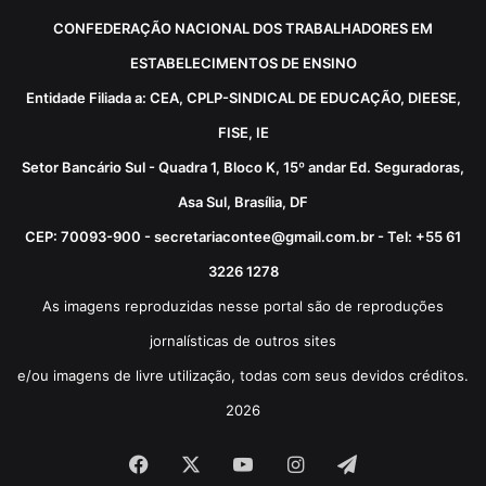
CONFEDERAÇÃO NACIONAL DOS TRABALHADORES EM
ESTABELECIMENTOS DE ENSINO
Entidade Filiada a: CEA, CPLP-SINDICAL DE EDUCAÇÃO, DIEESE,
FISE, IE
Setor Bancário Sul - Quadra 1, Bloco K, 15º andar Ed. Seguradoras,
Asa Sul, Brasília, DF
CEP: 70093-900 - secretariacontee@gmail.com.br - Tel: +55 61
3226 1278
As imagens reproduzidas nesse portal são de reproduções
jornalísticas de outros sites
e/ou imagens de livre utilização, todas com seus devidos créditos.
2026
Facebook
X
YouTube
Instagram
Telegram