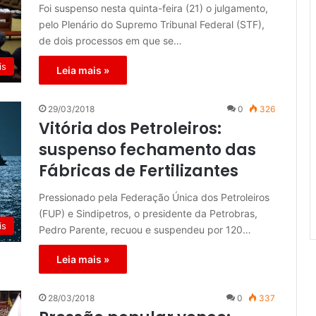
Foi suspenso nesta quinta-feira (21) o julgamento,
pelo Plenário do Supremo Tribunal Federal (STF),
de dois processos em que se…
is
Leia mais »
29/03/2018
0
326
Vitória dos Petroleiros:
suspenso fechamento das
Fábricas de Fertilizantes
Pressionado pela Federação Única dos Petroleiros
(FUP) e Sindipetros, o presidente da Petrobras,
is
Pedro Parente, recuou e suspendeu por 120…
Leia mais »
28/03/2018
0
337