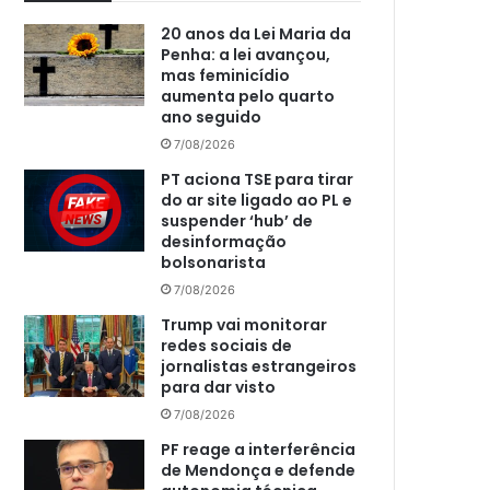
20 anos da Lei Maria da
Penha: a lei avançou,
mas feminicídio
aumenta pelo quarto
ano seguido
7/08/2026
PT aciona TSE para tirar
do ar site ligado ao PL e
suspender ‘hub’ de
desinformação
bolsonarista
7/08/2026
Trump vai monitorar
redes sociais de
jornalistas estrangeiros
para dar visto
7/08/2026
PF reage a interferência
de Mendonça e defende