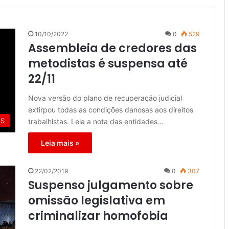
10/10/2022
0
529
Assembleia de credores das
metodistas é suspensa até
22/11
Nova versão do plano de recuperação judicial
extirpou todas as condições danosas aos direitos
ES
trabalhistas. Leia a nota das entidades…
Leia mais »
22/02/2019
0
307
Suspenso julgamento sobre
omissão legislativa em
criminalizar homofobia