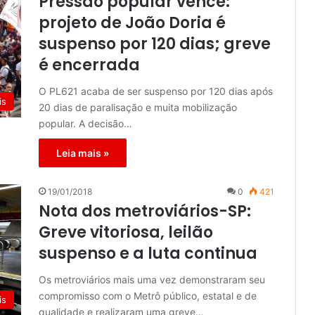
Pressão popular vence:
projeto de João Doria é
suspenso por 120 dias; greve
é encerrada
O PL621 acaba de ser suspenso por 120 dias após
is
20 dias de paralisação e muita mobilização
popular. A decisão…
Leia mais »
19/01/2018
0
421
Nota dos metroviários-SP:
Greve vitoriosa, leilão
suspenso e a luta continua
Os metroviários mais uma vez demonstraram seu
compromisso com o Metrô público, estatal e de
is
qualidade e realizaram uma greve…