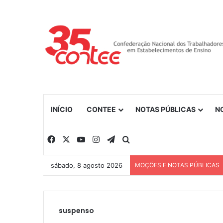
INÍCIO
CONTEE
NOTAS PÚBLICAS
N
Facebook
X
YouTube
Instagram
Telegram
Procurar por
sábado, 8 agosto 2026
MOÇÕES E NOTAS PÚBLICAS
suspenso