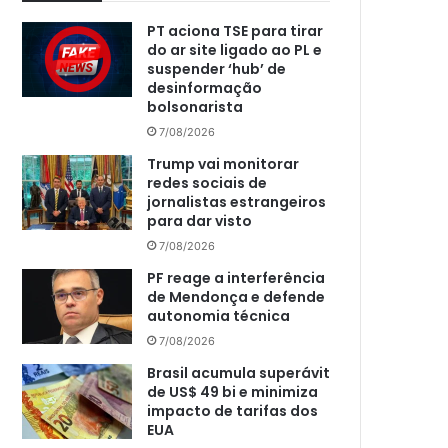
PT aciona TSE para tirar
do ar site ligado ao PL e
suspender ‘hub’ de
desinformação
bolsonarista
7/08/2026
Trump vai monitorar
redes sociais de
jornalistas estrangeiros
para dar visto
7/08/2026
PF reage a interferência
de Mendonça e defende
autonomia técnica
7/08/2026
Brasil acumula superávit
de US$ 49 bi e minimiza
impacto de tarifas dos
EUA