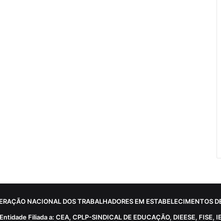
ERAÇÃO NACIONAL DOS TRABALHADORES EM ESTABELECIMENTOS DE
Entidade Filiada a: CEA, CPLP-SINDICAL DE EDUCAÇÃO, DIEESE, FISE, I