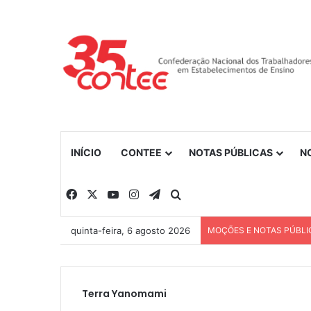
INÍCIO
CONTEE
NOTAS PÚBLICAS
N
Facebook
X
YouTube
Instagram
Telegram
Procurar por
quinta-feira, 6 agosto 2026
MOÇÕES E NOTAS PÚBLI
Terra Yanomami