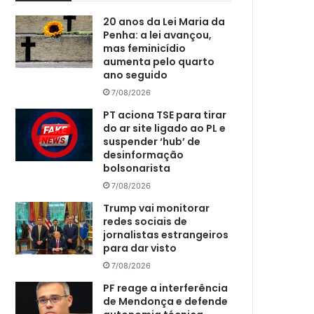
20 anos da Lei Maria da
Penha: a lei avançou,
mas feminicídio
aumenta pelo quarto
ano seguido
7/08/2026
PT aciona TSE para tirar
do ar site ligado ao PL e
suspender ‘hub’ de
desinformação
bolsonarista
7/08/2026
Trump vai monitorar
redes sociais de
jornalistas estrangeiros
para dar visto
7/08/2026
PF reage a interferência
de Mendonça e defende