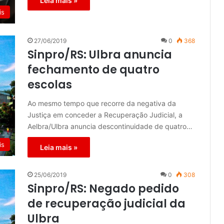
Leia mais »
is
27/06/2019
0
368
Sinpro/RS: Ulbra anuncia
fechamento de quatro
escolas
Ao mesmo tempo que recorre da negativa da
Justiça em conceder a Recuperação Judicial, a
Aelbra/Ulbra anuncia descontinuidade de quatro…
is
Leia mais »
25/06/2019
0
308
Sinpro/RS: Negado pedido
de recuperação judicial da
Ulbra