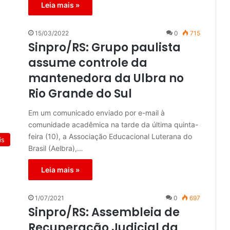
Leia mais »
15/03/2022
0
715
Sinpro/RS: Grupo paulista
assume controle da
mantenedora da Ulbra no
Rio Grande do Sul
Em um comunicado enviado por e-mail à
comunidade acadêmica na tarde da última quinta-
feira (10), a Associação Educacional Luterana do
is
Brasil (Aelbra),…
Leia mais »
1/07/2021
0
697
Sinpro/RS: Assembleia de
Recuperação Judicial da