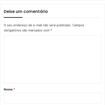
Deixe um comentário
O seu endereço de e-mail não será publicado.
Campos
obrigatórios são marcados com
*
C
o
m
e
n
t
á
r
Nome
*
i
o