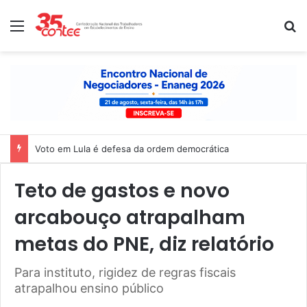
Menu
P
Nota de solidariedade ao povo venezuelano
Teto de gastos e novo
arcabouço atrapalham
metas do PNE, diz relatório
Para instituto, rigidez de regras fiscais
atrapalhou ensino público