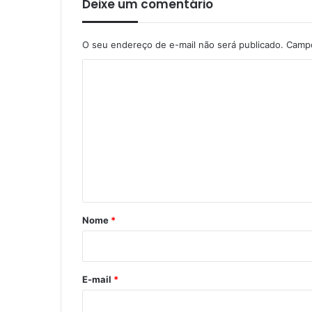
Deixe um comentário
O seu endereço de e-mail não será publicado.
Campo
C
o
m
e
n
t
á
r
Nome
*
i
o
*
E-mail
*