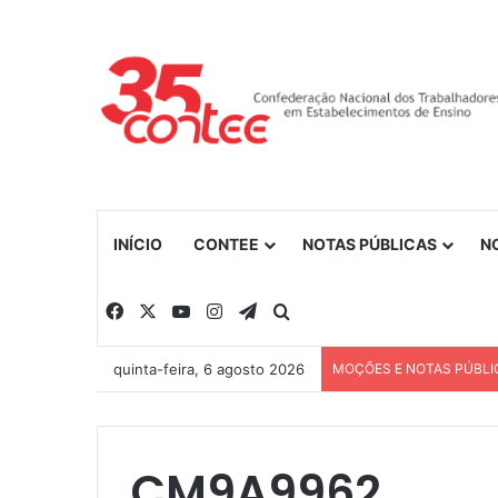
INÍCIO
CONTEE
NOTAS PÚBLICAS
N
Facebook
X
YouTube
Instagram
Telegram
Procurar por
quinta-feira, 6 agosto 2026
MOÇÕES E NOTAS PÚBLI
CM9A9962