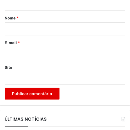
á
r
Nome
*
i
o
*
E-mail
*
Site
ÚLTIMAS NOTÍCIAS