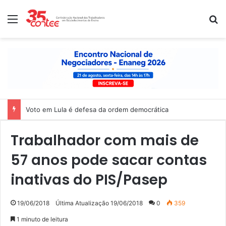
Menu
P
Voto em Lula é defesa da ordem democrática
Trabalhador com mais de
57 anos pode sacar contas
inativas do PIS/Pasep
19/06/2018
Última Atualização 19/06/2018
0
359
1 minuto de leitura