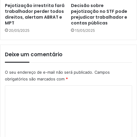
Pejotização irrestrita fará
Decisão sobre
trabalhador perder todos
pejotização no STF pode
direitos, alertam ABRAT e
prejudicar trabalhador e
MPT
contas públicas
20/05/2025
15/05/2025
Deixe um comentário
O seu endereço de e-mail não será publicado.
Campos
obrigatórios são marcados com
*
C
o
m
e
n
t