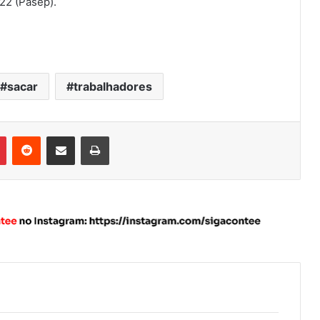
22 (Pasep).
sacar
trabalhadores
Pinterest
Reddit
Compartilhar via e-mail
Imprimir