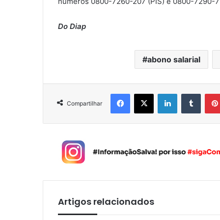
números 0800-7260-207 (PIS) e 0800-7290-7
Do Diap
abono salarial
Facebook
X
Linkedin
Tumblr
Compartilhar
Artigos relacionados