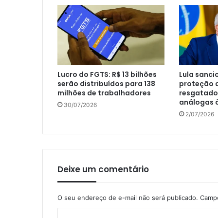
Lucro do FGTS: R$ 13 bilhões
Lula sanci
serão distribuídos para 138
proteção 
milhões de trabalhadores
resgatado
análogas 
30/07/2026
2/07/2026
Deixe um comentário
O seu endereço de e-mail não será publicado.
Campo
C