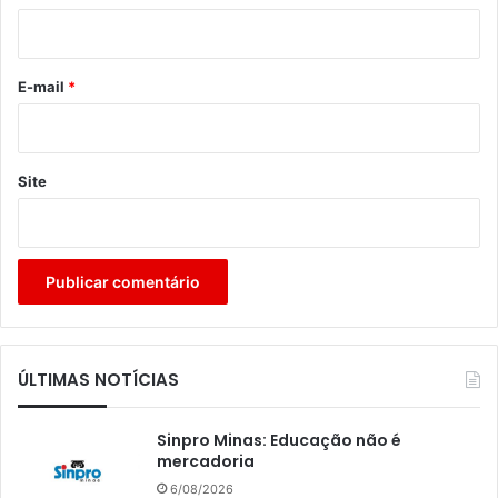
i
o
*
E-mail
*
Site
ÚLTIMAS NOTÍCIAS
Sinpro Minas: Educação não é
mercadoria
6/08/2026