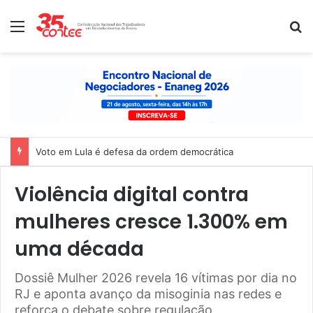
Menu
P
Nota de solidariedade ao povo venezuelano
Violência digital contra
mulheres cresce 1.300% em
uma década
Dossiê Mulher 2026 revela 16 vítimas por dia no
RJ e aponta avanço da misoginia nas redes e
reforça o debate sobre regulação