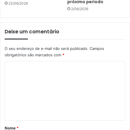
próximo período
23/06/2026
2/06/2026
Deixe um comentário
O seu endereço de e-mail não será publicado.
Campos
obrigatórios são marcados com
*
C
o
m
e
n
t
á
r
Nome
*