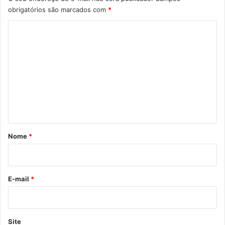
obrigatórios são marcados com
*
C
o
m
e
n
t
á
r
Nome
*
i
o
*
E-mail
*
Site