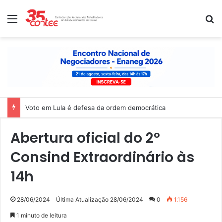
Menu
P
Voto em Lula é defesa da ordem democrática
Abertura oficial do 2º
Consind Extraordinário às
14h
28/06/2024
Última Atualização 28/06/2024
0
1.156
1 minuto de leitura