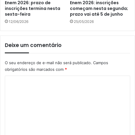
Enem 2026: prazo de
Enem 2026: inscrições
inscrições termina nesta
começam nesta segunda;
sexta-feira
prazo vai até 5 de junho
12/06/2026
25/05/2026
Deixe um comentário
O seu endereço de e-mail não será publicado.
Campos
obrigatórios são marcados com
*
C
o
m
e
n
t
á