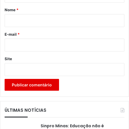
r
Nome
*
i
o
*
E-mail
*
Site
ÚLTIMAS NOTÍCIAS
Sinpro Minas: Educação não é