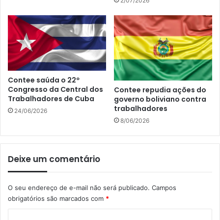
2/07/2026
Contee saúda o 22º
Congresso da Central dos
Contee repudia ações do
Trabalhadores de Cuba
governo boliviano contra
trabalhadores
24/06/2026
8/06/2026
Deixe um comentário
O seu endereço de e-mail não será publicado.
Campos
obrigatórios são marcados com
*
C