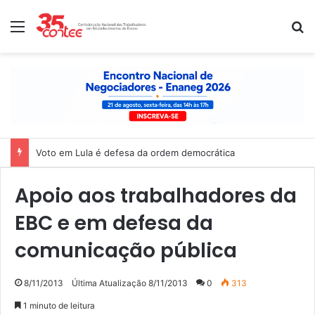
Menu
P
Voto em Lula é defesa da ordem democrática
Apoio aos trabalhadores da
EBC e em defesa da
comunicação pública
8/11/2013
Última Atualização 8/11/2013
0
313
1 minuto de leitura