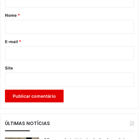
á
r
Nome
*
i
o
*
E-mail
*
Site
ÚLTIMAS NOTÍCIAS