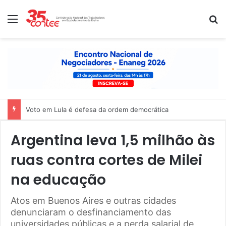
Menu
P
Nota de solidariedade ao povo venezuelano
Argentina leva 1,5 milhão às
ruas contra cortes de Milei
na educação
Atos em Buenos Aires e outras cidades
denunciaram o desfinanciamento das
universidades públicas e a perda salarial de