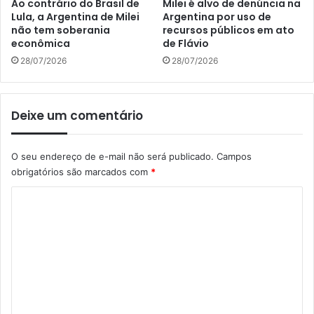
Ao contrário do Brasil de
Milei é alvo de denúncia na
Lula, a Argentina de Milei
Argentina por uso de
não tem soberania
recursos públicos em ato
econômica
de Flávio
28/07/2026
28/07/2026
Deixe um comentário
O seu endereço de e-mail não será publicado.
Campos
obrigatórios são marcados com
*
C
o
m
e
n
t