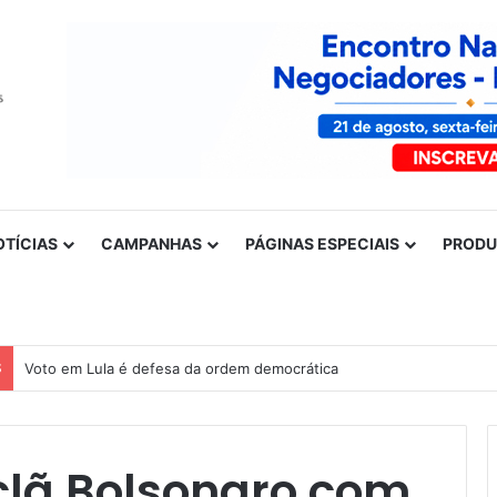
OTÍCIAS
CAMPANHAS
PÁGINAS ESPECIAIS
PROD
S
Nota de solidariedade ao povo venezuelano
clã Bolsonaro com