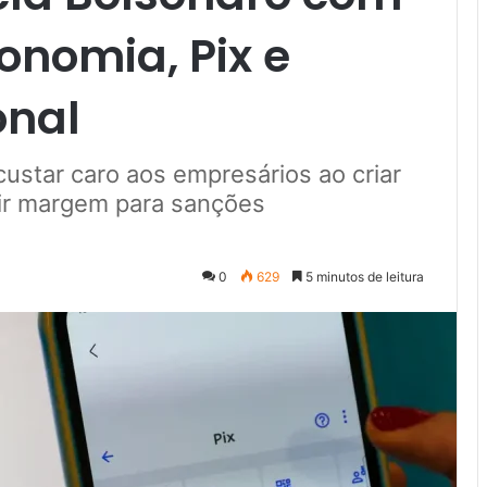
nomia, Pix e
onal
custar caro aos empresários ao criar
rir margem para sanções
0
629
5 minutos de leitura