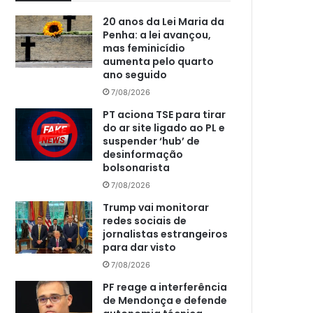
20 anos da Lei Maria da
Penha: a lei avançou,
mas feminicídio
aumenta pelo quarto
ano seguido
7/08/2026
PT aciona TSE para tirar
do ar site ligado ao PL e
suspender ‘hub’ de
desinformação
bolsonarista
7/08/2026
Trump vai monitorar
redes sociais de
jornalistas estrangeiros
para dar visto
7/08/2026
PF reage a interferência
de Mendonça e defende