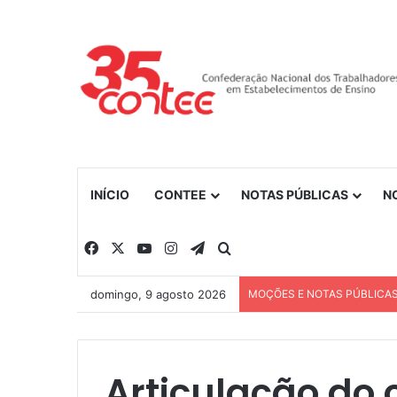
INÍCIO
CONTEE
NOTAS PÚBLICAS
N
Facebook
X
YouTube
Instagram
Telegram
Procurar por
domingo, 9 agosto 2026
MOÇÕES E NOTAS PÚBLICA
Articulação do 