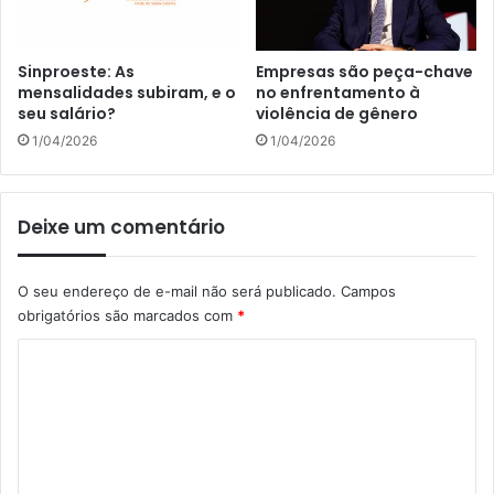
Sinproeste: As
Empresas são peça-chave
mensalidades subiram, e o
no enfrentamento à
seu salário?
violência de gênero
1/04/2026
1/04/2026
Deixe um comentário
O seu endereço de e-mail não será publicado.
Campos
obrigatórios são marcados com
*
C
o
m
e
n