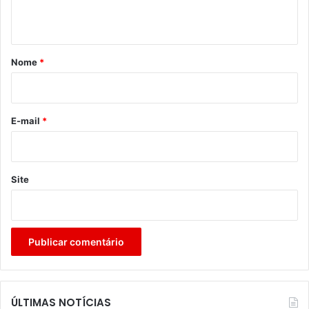
t
á
r
Nome
*
i
o
*
E-mail
*
Site
ÚLTIMAS NOTÍCIAS