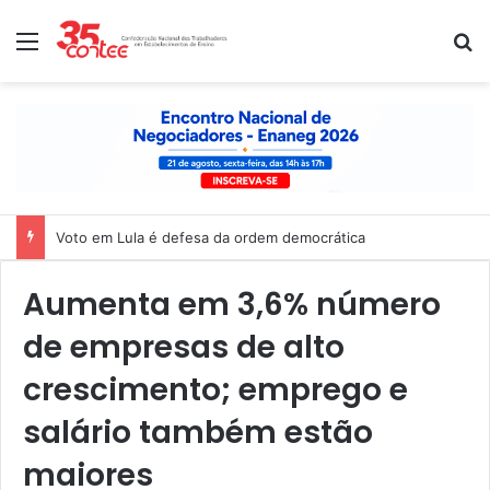
Menu
P
Voto em Lula é defesa da ordem democrática
Aumenta em 3,6% número
de empresas de alto
crescimento; emprego e
salário também estão
maiores