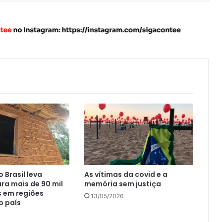
 Brasil leva
As vítimas da covid e a
ara mais de 90 mil
memória sem justiça
 em regiões
13/05/2026
o país