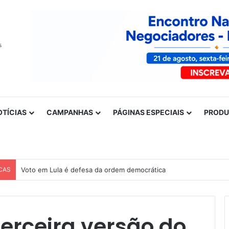
OTÍCIAS
CAMPANHAS
PÁGINAS ESPECIAIS
PROD
CAS
Voto em Lula é defesa da ordem democrática
terceira versão do