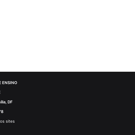
 ENSINO
E
lia, DF
78
os sites