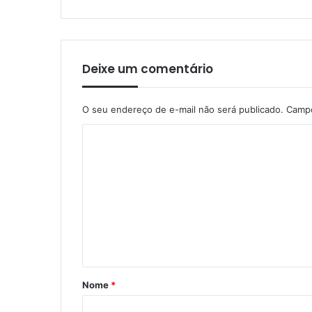
Deixe um comentário
O seu endereço de e-mail não será publicado.
Campo
C
o
m
e
n
t
á
r
Nome
*
i