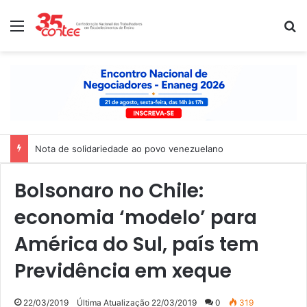
Menu
P
Nota de solidariedade ao povo venezuelano
Bolsonaro no Chile:
economia ‘modelo’ para
América do Sul, país tem
Previdência em xeque
22/03/2019
Última Atualização 22/03/2019
0
319