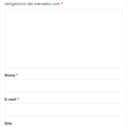
obrigatórios são marcados com
*
C
o
m
e
n
t
á
r
Nome
*
i
o
*
E-mail
*
Site