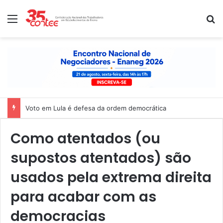
Menu
P
Voto em Lula é defesa da ordem democrática
Como atentados (ou
supostos atentados) são
usados pela extrema direita
para acabar com as
democracias