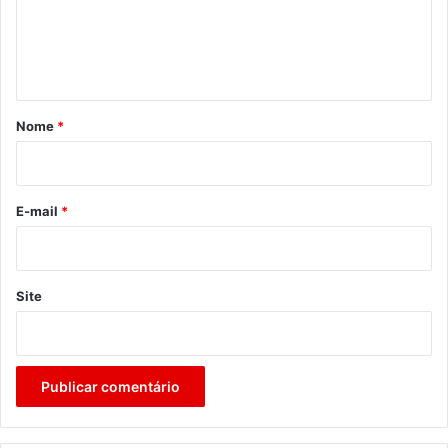
e
n
t
á
r
Nome
*
i
o
*
E-mail
*
Site