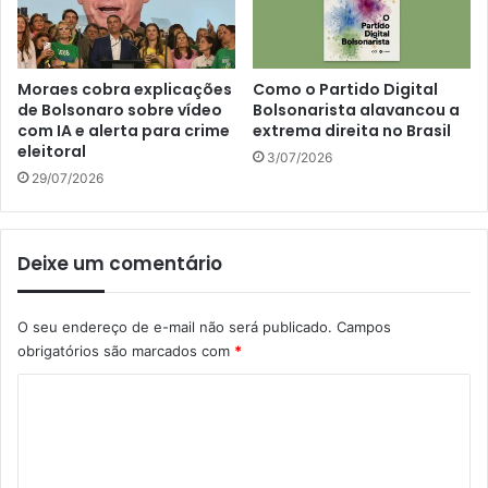
Moraes cobra explicações
Como o Partido Digital
de Bolsonaro sobre vídeo
Bolsonarista alavancou a
com IA e alerta para crime
extrema direita no Brasil
eleitoral
3/07/2026
29/07/2026
Deixe um comentário
O seu endereço de e-mail não será publicado.
Campos
obrigatórios são marcados com
*
C
o
m