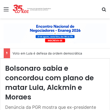
Menu
P
Voto em Lula é defesa da ordem democrática
Bolsonaro sabia e
concordou com plano de
matar Lula, Alckmin e
Moraes
Denúncia da PGR mostra que ex-presidente