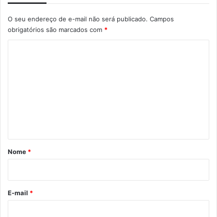
O seu endereço de e-mail não será publicado.
Campos
obrigatórios são marcados com
*
C
o
m
e
n
t
á
r
Nome
*
i
o
*
E-mail
*