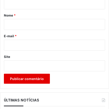
á
r
Nome
*
i
o
*
E-mail
*
Site
ÚLTIMAS NOTÍCIAS