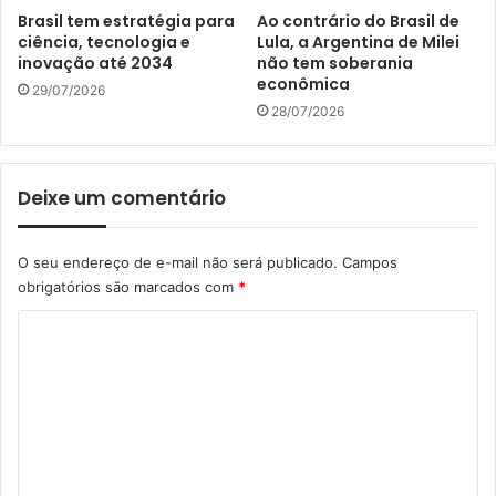
Brasil tem estratégia para
Ao contrário do Brasil de
ciência, tecnologia e
Lula, a Argentina de Milei
inovação até 2034
não tem soberania
econômica
29/07/2026
28/07/2026
Deixe um comentário
O seu endereço de e-mail não será publicado.
Campos
obrigatórios são marcados com
*
C
o
m
e
n
t