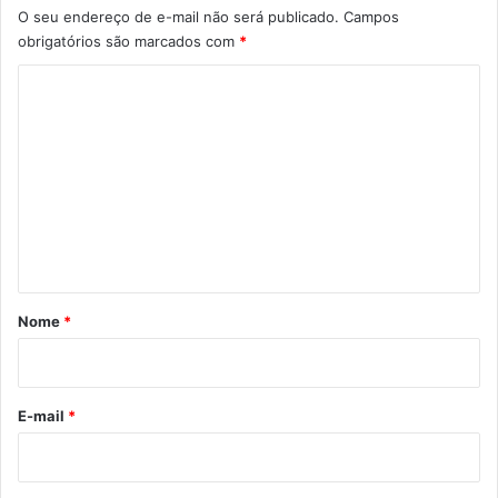
O seu endereço de e-mail não será publicado.
Campos
obrigatórios são marcados com
*
C
o
m
e
n
t
á
r
Nome
*
i
o
*
E-mail
*