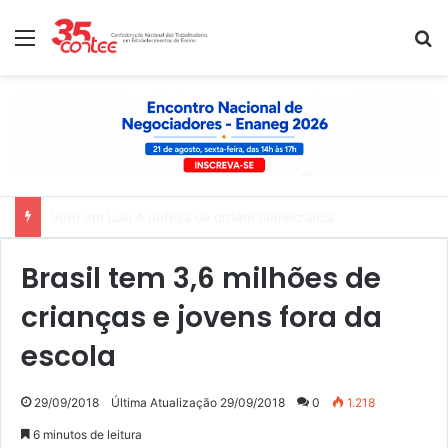
Menu
P
Nota de solidariedade ao povo venezuelano
Brasil tem 3,6 milhões de
crianças e jovens fora da
escola
29/09/2018
Última Atualização 29/09/2018
0
1.218
6 minutos de leitura