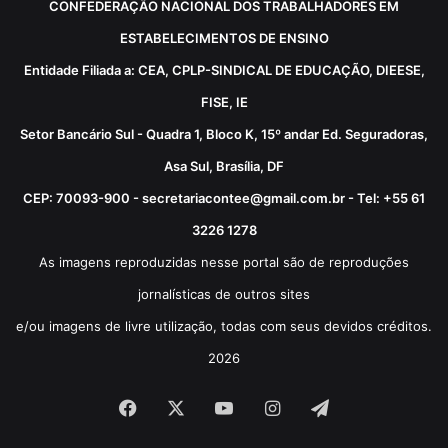
CONFEDERAÇÃO NACIONAL DOS TRABALHADORES EM
ESTABELECIMENTOS DE ENSINO
Entidade Filiada a: CEA, CPLP-SINDICAL DE EDUCAÇÃO, DIEESE,
FISE, IE
Setor Bancário Sul - Quadra 1, Bloco K, 15º andar Ed. Seguradoras,
Asa Sul, Brasília, DF
CEP: 70093-900 - secretariacontee@gmail.com.br - Tel: +55 61
3226 1278
As imagens reproduzidas nesse portal são de reproduções
jornalísticas de outros sites
e/ou imagens de livre utilização, todas com seus devidos créditos.
2026
Facebook
X
YouTube
Instagram
Telegram