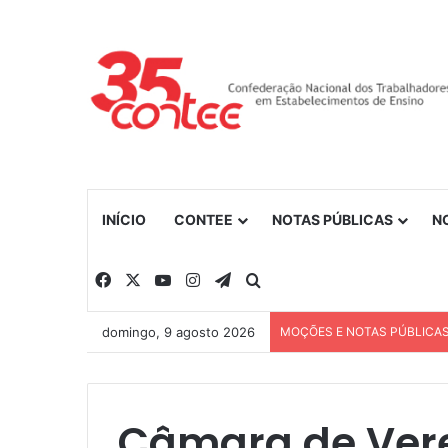
INÍCIO
CONTEE
NOTAS PÚBLICAS
N
Facebook
X
YouTube
Instagram
Telegram
Procurar por
domingo, 9 agosto 2026
MOÇÕES E NOTAS PÚBLICA
Câmara de Ver