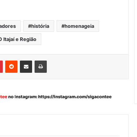
adores
história
homenageia
 Itajaí e Região
Pinterest
Reddit
Compartilhar via e-mail
Imprimir