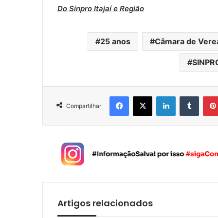
Do Sinpro Itajaí e Região
25 anos
Câmara de Vere
SINPRO
Facebook
X
Linkedin
Tumblr
Compartilhar
Artigos relacionados