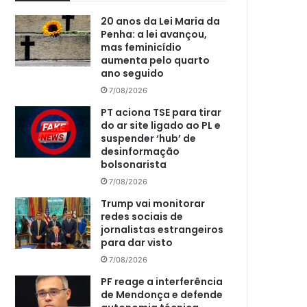
20 anos da Lei Maria da
Penha: a lei avançou,
mas feminicídio
aumenta pelo quarto
ano seguido
7/08/2026
PT aciona TSE para tirar
do ar site ligado ao PL e
suspender ‘hub’ de
desinformação
bolsonarista
7/08/2026
Trump vai monitorar
redes sociais de
jornalistas estrangeiros
para dar visto
7/08/2026
PF reage a interferência
de Mendonça e defende