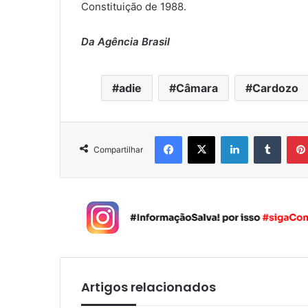
Constituição de 1988.
Da Agência Brasil
adie
Câmara
Cardozo
Facebook
X
Linkedin
Tumblr
Compartilhar
Artigos relacionados