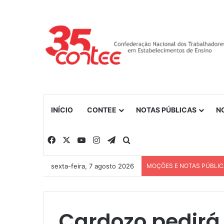
INÍCIO
CONTEE
NOTAS PÚBLICAS
N
Facebook
X
YouTube
Instagram
Telegram
Procurar por
sexta-feira, 7 agosto 2026
MOÇÕES E NOTAS PÚBLI
Cardozo pedirá