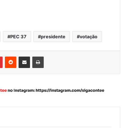
PEC 37
presidente
votação
Pinterest
Reddit
Compartilhar via e-mail
Imprimir