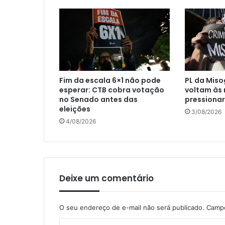
Fim da escala 6×1 não pode
PL da Miso
esperar: CTB cobra votação
voltam às 
no Senado antes das
pressiona
eleições
3/08/2026
4/08/2026
Deixe um comentário
O seu endereço de e-mail não será publicado.
Campo