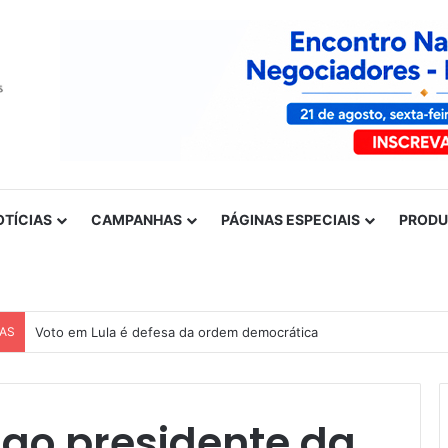
OTÍCIAS
CAMPANHAS
PÁGINAS ESPECIAIS
PROD
CAS
Voto em Lula é defesa da ordem democrática
 ao presidente da