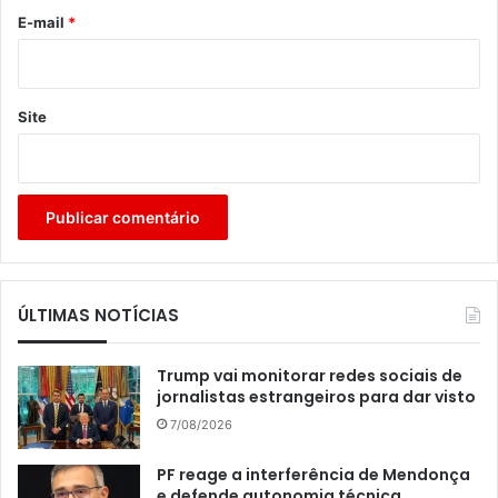
*
E-mail
*
Site
ÚLTIMAS NOTÍCIAS
Trump vai monitorar redes sociais de
jornalistas estrangeiros para dar visto
7/08/2026
PF reage a interferência de Mendonça
e defende autonomia técnica