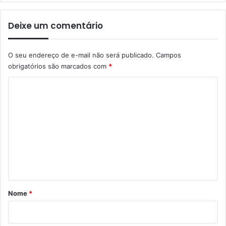
Deixe um comentário
O seu endereço de e-mail não será publicado.
Campos
obrigatórios são marcados com
*
C
o
m
e
n
t
á
r
Nome
*
i
o