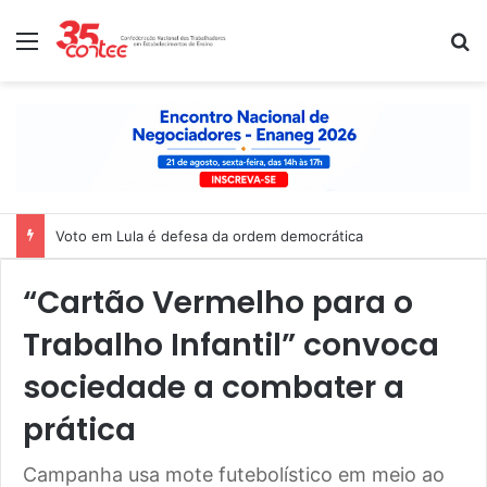
Menu
P
Nota de solidariedade ao povo venezuelano
“Cartão Vermelho para o
Trabalho Infantil” convoca
sociedade a combater a
prática
Campanha usa mote futebolístico em meio ao