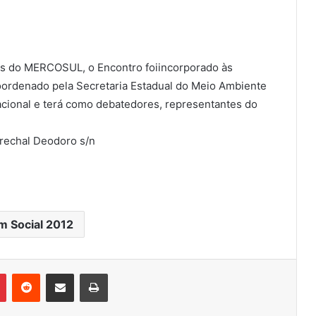
s do MERCOSUL, o Encontro foiincorporado às
coordenado pela Secretaria Estadual do Meio Ambiente
acional e terá como debatedores, representantes do
arechal Deodoro s/n
m Social 2012
Pinterest
Reddit
Compartilhar via e-mail
Imprimir