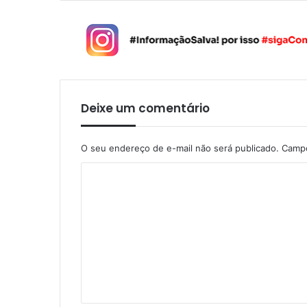
Deixe um comentário
O seu endereço de e-mail não será publicado.
Campo
C
o
m
e
n
t
á