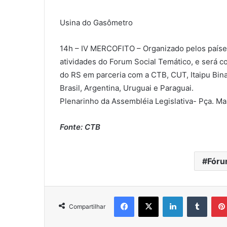
Usina do Gasômetro
14h – IV MERCOFITO – Organizado pelos paíse
atividades do Forum Social Temático, e será 
do RS em parceria com a CTB, CUT, Itaipu Bin
Brasil, Argentina, Uruguai e Paraguai.
Plenarinho da Assembléia Legislativa- Pça. M
Fonte: CTB
Fóru
Facebook
X
Linkedin
Tumblr
Compartilhar