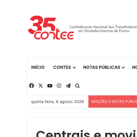
INÍCIO
CONTEE
NOTAS PÚBLICAS
N
Facebook
X
YouTube
Instagram
Telegram
Procurar por
quinta-feira, 6 agosto 2026
MOÇÕES E NOTAS PÚBLI
Centrais e mov