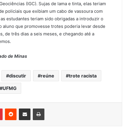
Geociências (IGC). Sujas de lama e tinta, elas teriam
 de policiais que exibiam um cabo de vassoura com
as estudantes teriam sido obrigadas a introduzir o
 o aluno que promovesse trotes poderia levar desde
, de três dias a seis meses, e chegando até a
remos.
tado de Minas
discutir
reúne
trote racista
UFMG
Pinterest
Reddit
Compartilhar via e-mail
Imprimir