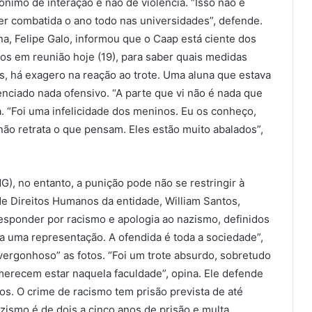
nimo de interação e não de violência. “Isso não é
er combatida o ano todo nas universidades”, defende.
, Felipe Galo, informou que o Caap está ciente dos
nos em reunião hoje (19), para saber quais medidas
s, há exagero na reação ao trote. Uma aluna que estava
enciado nada ofensivo. “A parte que vi não é nada que
a. “Foi uma infelicidade dos meninos. Eu os conheço,
não retrata o que pensam. Eles estão muito abalados”,
, no entanto, a punição pode não se restringir à
e Direitos Humanos da entidade, William Santos,
esponder por racismo e apologia ao nazismo, definidos
ça uma representação. A ofendida é toda a sociedade”,
vergonhoso” as fotos. “Foi um trote absurdo, sobretudo
merecem estar naquela faculdade”, opina. Ele defende
s. O crime de racismo tem prisão prevista de até
zismo é de dois a cinco anos de prisão e multa.