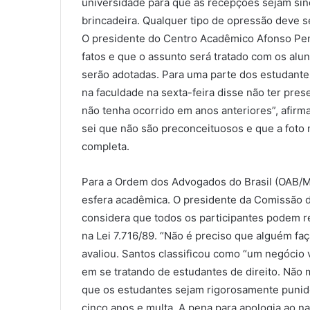
universidade para que as recepções sejam sinô
brincadeira. Qualquer tipo de opressão deve s
O presidente do Centro Acadêmico Afonso Pena
fatos e que o assunto será tratado com os alu
serão adotadas. Para uma parte dos estudante
na faculdade na sexta-feira disse não ter pres
não tenha ocorrido em anos anteriores”, afirm
sei que não são preconceituosos e que a foto 
completa.
Para a Ordem dos Advogados do Brasil (OAB/MG)
esfera acadêmica. O presidente da Comissão d
considera que todos os participantes podem r
na Lei 7.716/89. “Não é preciso que alguém fa
avaliou. Santos classificou como “um negócio 
em se tratando de estudantes de direito. Não 
que os estudantes sejam rigorosamente punido
cinco anos e multa. A pena para apologia ao na