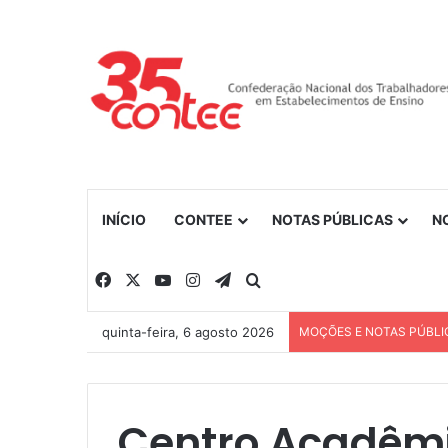
INÍCIO
CONTEE
NOTAS PÚBLICAS
N
Facebook
X
YouTube
Instagram
Telegram
Procurar por
quinta-feira, 6 agosto 2026
MOÇÕES E NOTAS PÚBLI
Centro Acadêmi