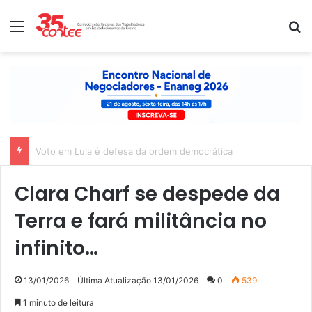
Menu
P
Nota de solidariedade ao povo venezuelano
Clara Charf se despede da
Terra e fará militância no
infinito…
13/01/2026
Última Atualização 13/01/2026
0
539
1 minuto de leitura