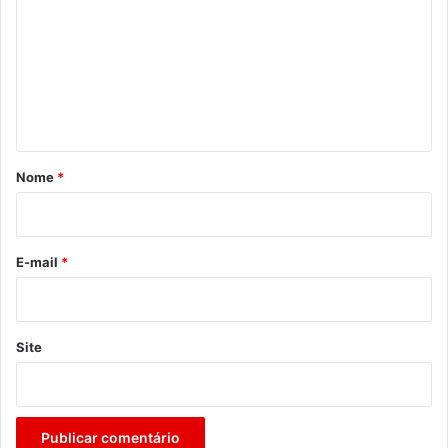
m
e
n
t
á
r
Nome
*
i
o
*
E-mail
*
Site