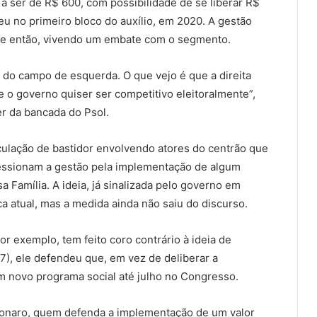
a ser de R$ 600, com possibilidade de se liberar R$
eu no primeiro bloco do auxílio, em 2020. A gestão
de então, vivendo um embate com o segmento.
a do campo de esquerda. O que vejo é que a direita
e o governo quiser ser competitivo eleitoralmente”,
er da bancada do Psol.
culação de bastidor envolvendo atores do centrão que
ressionam a gestão pela implementação de algum
 Família. A ideia, já sinalizada pelo governo em
ca atual, mas a medida ainda não saiu do discurso.
or exemplo, tem feito coro contrário à ideia de
7), ele defendeu que, em vez de deliberar a
m novo programa social até julho no Congresso.
sonaro, quem defenda a implementação de um valor