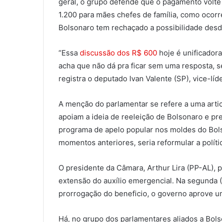
geral, o grupo defende que o pagamento volte 
1.200 para mães chefes de família, como ocorr
Bolsonaro tem rechaçado a possibilidade des
“Essa
discussão dos R$ 600
hoje é unificador
acha que não dá pra ficar sem uma resposta, s
registra o deputado Ivan Valente (SP), vice-líd
A menção do parlamentar se refere a uma arti
apoiam a ideia de reeleição de Bolsonaro e p
programa de apelo popular nos moldes do Bolsa
momentos anteriores, seria reformular a políti
O presidente da Câmara, Arthur Lira (PP-AL), p
extensão do auxílio emergencial. Na segunda (
prorrogação do beneficio, o governo aprove u
Há, no grupo dos parlamentares aliados a Bol