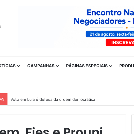
OTÍCIAS
CAMPANHAS
PÁGINAS ESPECIAIS
PROD
CAS
Nota de solidariedade ao povo venezuelano
m, Fies e Prouni