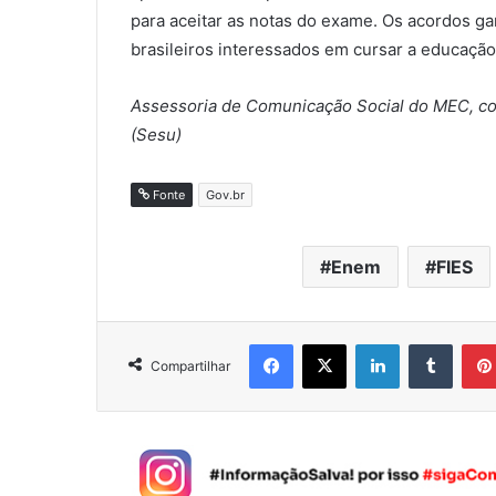
para aceitar as notas do exame. Os acordos ga
brasileiros interessados em cursar a educação
Assessoria de Comunicação Social do MEC, co
(Sesu)
Fonte
Gov.br
Enem
FIES
Facebook
X
Linkedin
Tumblr
Compartilhar