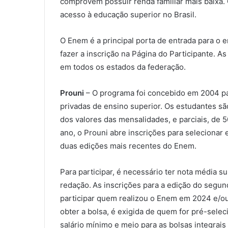
comprovem possuir renda familiar mais baixa.
acesso à educação superior no Brasil.
O Enem é a principal porta de entrada para o e
fazer a inscrição na Página do Participante. A
em todos os estados da federação.
Prouni
– O programa foi concebido em 2004 pa
privadas de ensino superior. Os estudantes s
dos valores das mensalidades, e parciais, de 
ano, o Prouni abre inscrições para seleciona
duas edições mais recentes do Enem.
Para participar, é necessário ter nota média s
redação. As inscrições para a edição do segu
participar quem realizou o Enem em 2024 e/ou
obter a bolsa, é exigida de quem for pré-sele
salário mínimo e meio para as bolsas integrais