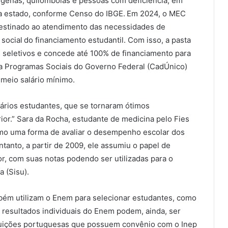
ígenas, quilombolas e pessoas com deficiência, em
a estado, conforme Censo do IBGE. Em 2024, o MEC
destinado ao atendimento das necessidades de
social do financiamento estudantil. Com isso, a pasta
seletivos e concede até 100% de financiamento para
ra Programas Sociais do Governo Federal (CadÚnico)
 meio salário mínimo.
vários estudantes, que se tornaram ótimos
rior.” Sara da Rocha, estudante de medicina pelo Fies
omo uma forma de avaliar o desempenho escolar dos
tanto, a partir de 2009, ele assumiu o papel de
or, com suas notas podendo ser utilizadas para o
a (Sisu).
mbém utilizam o Enem para selecionar estudantes, como
 resultados individuais do Enem podem, ainda, ser
ituições portuguesas que possuem convênio com o Inep