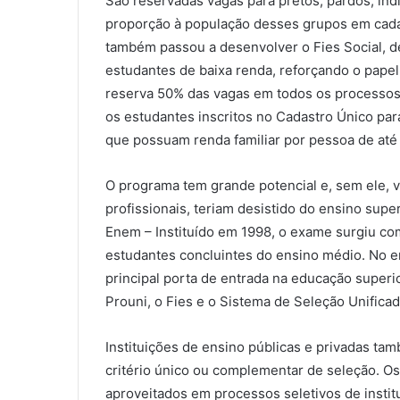
São reservadas vagas para pretos, pardos, ind
proporção à população desses grupos em cad
também passou a desenvolver o Fies Social, 
estudantes de baixa renda, reforçando o papel 
reserva 50% das vagas em todos os processos 
os estudantes inscritos no Cadastro Único pa
que possuam renda familiar por pessoa de até
O programa tem grande potencial e, sem ele, 
profissionais, teriam desistido do ensino supe
Enem – Instituído em 1998, o exame surgiu c
estudantes concluintes do ensino médio. No en
principal porta de entrada na educação superi
Prouni, o Fies e o Sistema de Seleção Unificad
Instituições de ensino públicas e privadas ta
critério único ou complementar de seleção. Os
aproveitados em processos seletivos de inst