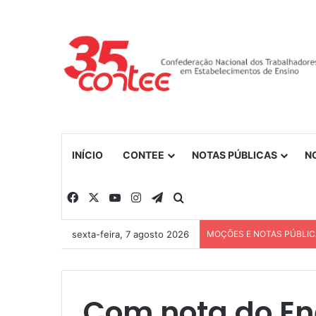
INÍCIO
CONTEE
NOTAS PÚBLICAS
N
Facebook
X
YouTube
Instagram
Telegram
Procurar por
sexta-feira, 7 agosto 2026
MOÇÕES E NOTAS PÚBLI
Com nota do Ene